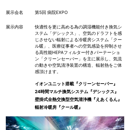
展示会名
第5回 病院EXPO
展示内容
快適性を更に高める為の調湿機能付き換気シ
ステム「デシックス」、空気のドラフトを感
じさせない輻射による冷暖房システム「クー
ル暖」、医療従事者への空気感染を抑制させ
る高性能HEPAフィルター付きパーテーショ
ン「クリーンセーバー」を主に展示し、気流
の動きや空気清浄装置の構造、輻射熱をご体
感頂けます。
イオンユニット搭載『クリーンセーバー』
24時間マルチ換気システム『デシックス』
壁掛式全熱交換型空気清浄機『えあくるん』
輻射冷暖房『クール暖』