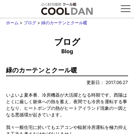
tog
nav
ホーム
>
ブログ
>
緑のカーテンとクール暖
ブログ
Blog
緑のカーテンとクール暖
更新日： 2017.06.27
いよいよ夏本番、冷房機器が大活躍となる時期です。西陽は
とくに厳しく躯体への熱を蓄え、夜間でも冷房を運転する事
となり、ヒートポンプの熱がヒートアイランド現象の一因と
なる悪循環が起きています。
我々一般住宅に於いてもエアコンや輻射冷房運転を極力抑え
る工夫を考えなければなりません。