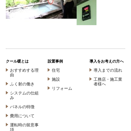
クール暖とは
設置事例
導入をお考えの方へ
おすすめする理
住宅
導入までの流れ
由
施設
工務店・施工業
ふく射の働き
者様へ
リフォーム
システムの仕組
み
パネルの特徴
費用について
運転時の留意事
項