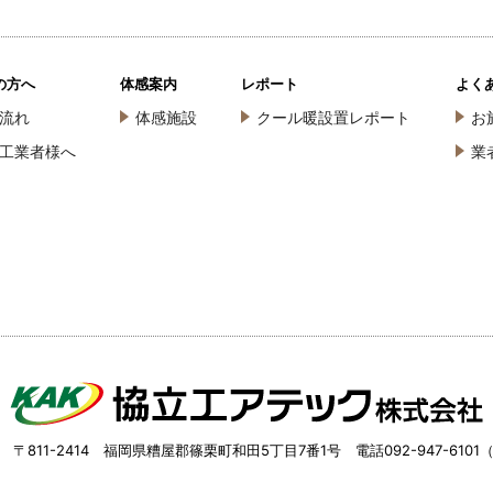
の方へ
体感案内
レポート
よく
流れ
体感施設
クール暖設置レポート
お
工業者様へ
業
 〒811-2414 福岡県糟屋郡篠栗町和田5丁目7番1号 電話092-947-6101