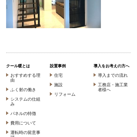
クール暖とは
設置事例
導入をお考えの方へ
おすすめする理
住宅
導入までの流れ
由
施設
工務店・施工業
ふく射の働き
者様へ
リフォーム
システムの仕組
み
パネルの特徴
費用について
運転時の留意事