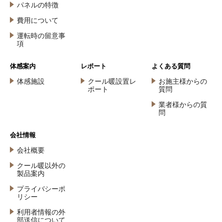
パネルの特徴
費用について
運転時の留意事
項
体感案内
レポート
よくある質問
体感施設
クール暖設置レ
お施主様からの
ポート
質問
業者様からの質
問
会社情報
会社概要
クール暖以外の
製品案内
プライバシーポ
リシー
利用者情報の外
部送信について