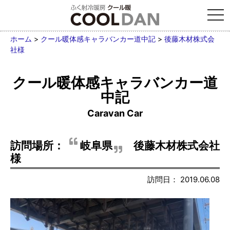
tog
nav
ホーム
>
クール暖体感キャラバンカー道中記
>
後藤木材株式会
社様
クール暖体感キャラバンカー道
中記
Caravan Car
訪問場所：
岐阜県
後藤木材株式会社
様
訪問日： 2019.06.08